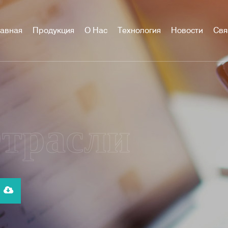
авная
Продукция
О Нас
Технология
Новости
Свя