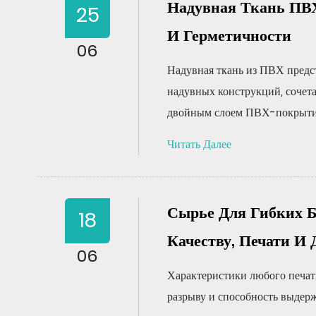
Надувная Ткань ПВХ
25
И Герметичности
06
Надувная ткань из ПВХ предс
надувных конструкций, соче
двойным слоем ПВХ-покрытия 
Читать Далее
Сырье Для Гибких Б
18
Качеству, Печати И 
06
Характеристики любого печатн
разрыву и способность выдер