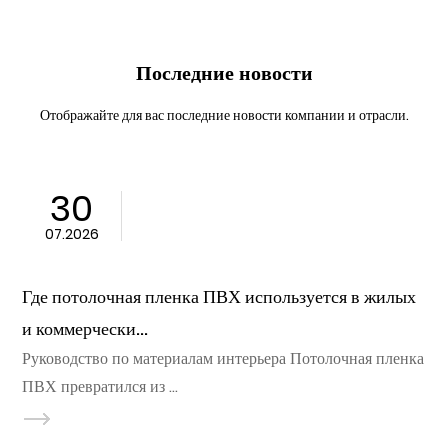
Последние новости
Отображайте для вас последние новости компании и отрасли.
23
07.2026
ная пленка ПВХ используется в жилых
Что делает 
и...
материалом дл
риалам интерьера Потолочная пленка
Руководство п
тился из ...
Гипсовые пото