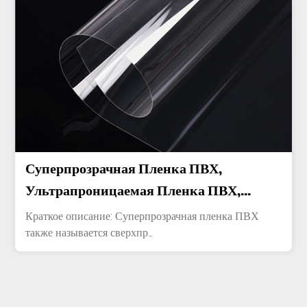
Суперпрозрачная Пленка ПВХ,
Ультрапроницаемая Пленка ПВХ,
Прозрачный Лист, Прозрачная Пленка
Краткое описание: Суперпрозрачная пленка ПВХ
ПВХ (прозрачная, Цветная)
также называется сверхпр...