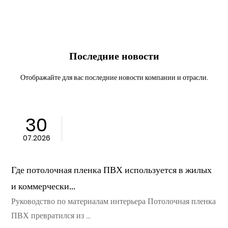
Последние новости
Отображайте для вас последние новости компании и отрасли.
23
07.2026
ная пленка ПВХ используется в жилых
Что делает 
и...
материалом дл
риалам интерьера Потолочная пленка
Руководство п
тился из ...
Гипсовые пото