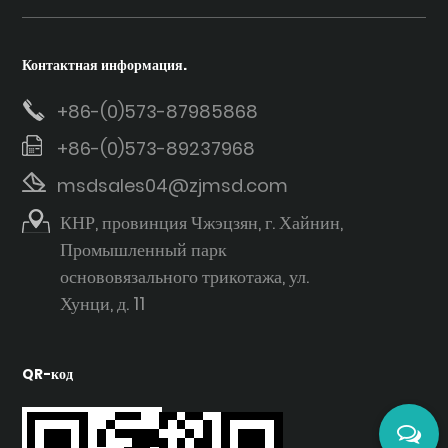
Контактная информация.
+86-(0)573-87985868
+86-(0)573-89237968
msdsales04@zjmsd.com
КНР, провинция Чжэцзян, г. Хайнин,
Промышленный парк
основовязального трикотажа, ул.
Хунци, д. 11
QR-код