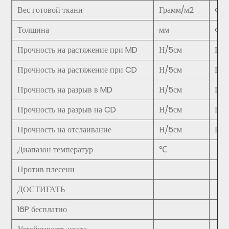
Вес готовой ткани
Грамм/м2
ФЗ/
Толщина
мм
ФЗ/
Прочность на растяжение при MD
Н/5см
ГБ/
Прочность на растяжение при CD
Н/5см
ГБ/
Прочность на разрыв в MD
Н/5см
ГБ/
Прочность на разрыв на CD
Н/5см
ГБ/
Прочность на отслаивание
Н/5см
ГБ/
Диапазон температур
℃
Против плесени
ДОСТИГАТЬ
16P бесплатно