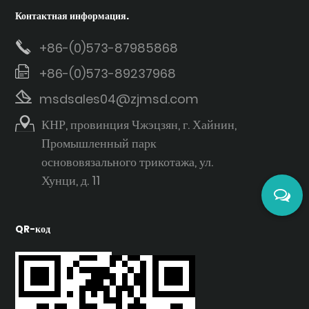
Контактная информация.
+86-(0)573-87985868
+86-(0)573-89237968
msdsales04@zjmsd.com
КНР, провинция Чжэцзян, г. Хайнин,
Промышленный парк
основовязального трикотажа, ул.
Хунци, д. 11
QR-код