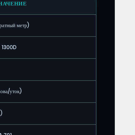
НАЧЕНИЕ
ратный метр)
р 1300D
ова/уток)
к)