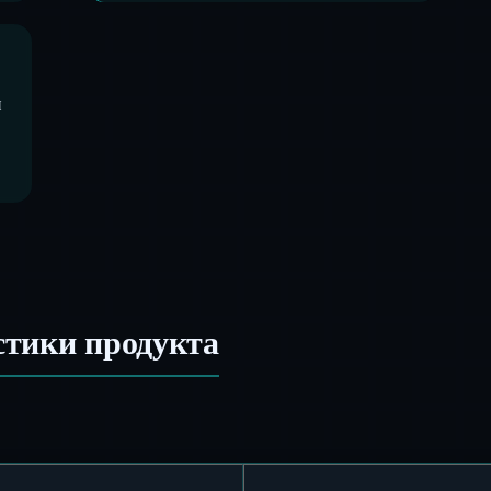
и
стики продукта