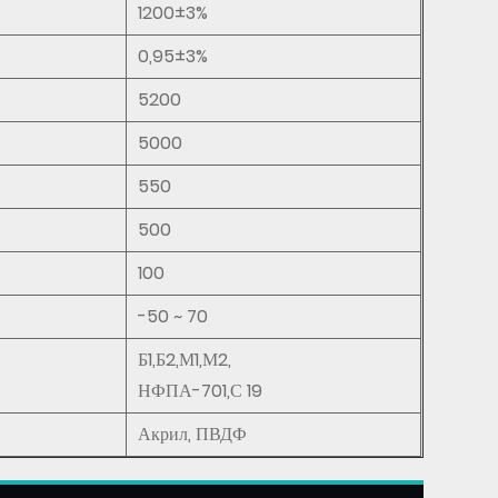
1200±3%
0,95±3%
5200
5000
550
500
100
-50 ~ 70
Б1,Б2,М1,М2,
НФПА-701,С 19
Акрил, ПВДФ