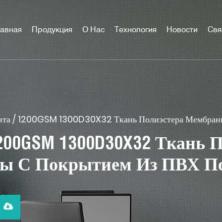
авная
Продукция
О Нас
Технология
Новости
Свя
нта
/
1200GSM 1300D30X32 Ткань Полиэстера Мембран
200GSM 1300D30X32 Ткань 
ры С Покрытием Из ПВХ П