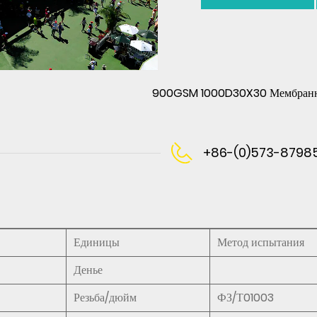
900GSM 1000D30X30 Мембранная
+86-(0)573-8798
Единицы
Метод испытания
Денье
Резьба/дюйм
ФЗ/Т01003