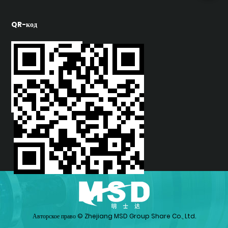
QR-код
Авторское право ©
Zhejiang MSD Group Share Co., Ltd.