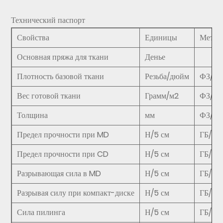
Технический паспорт
Свойства
Единицы
Метод
Основная пряжа для ткани
Денье
Плотность базовой ткани
Резьба/дюйм
ФЗ/Т0
Вес готовой ткани
Грамм/м2
ФЗ/Т0
Толщина
мм
ФЗ/Т0
Предел прочности при MD
Н/5 см
ГБ/Т1
Предел прочности при CD
Н/5 см
ГБ/Т1
Разрывающая сила в MD
Н/5 см
ГБ/T1
Разрывая силу при компакт-диске
Н/5 см
ГБ/T1
Сила пилинга
Н/5 см
ГБ/Т3