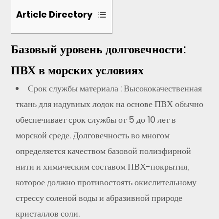
Article Directory
Базовый уровень долговечности:
1
Базовый
ПВХ в морских условиях
уровень
долговечности:
Срок службы материала
: Высококачественная
ПВХ
ткань для надувных лодок на основе ПВХ обычно
в
обеспечивает срок службы от 5 до 10 лет в
морских
морской среде. Долговечность во многом
условиях
определяется качеством базовой полиэфирной
нити и химическим составом ПВХ-покрытия,
2
Технические
которое должно противостоять окислительному
факторы,
стрессу соленой воды и абразивной природе
влияющие
кристаллов соли.