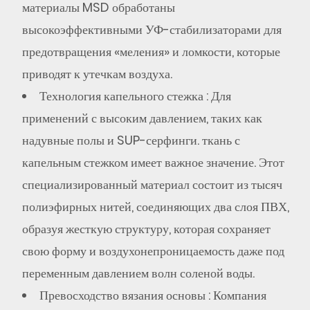
материалы MSD обработаны
6
высокоэффективными УФ-стабилизаторами для
Часто
предотвращения «меления» и ломкости, которые
задаваемые
вопросы
приводят к утечкам воздуха.
по
Технология капельного стежка
: Для
хардкорным
применений с высоким давлением, таких как
техническим
надувные полы и SUP-серфинги.
ткань с
вопросам
капельным стежком
имеет важное значение. Этот
специализированный материал состоит из тысяч
7
Технические
полиэфирных нитей, соединяющих два слоя ПВХ,
ссылки
образуя жесткую структуру, которая сохраняет
свою форму и воздухонепроницаемость даже под
переменным давлением волн соленой воды.
Превосходство вязания основы
: Компания