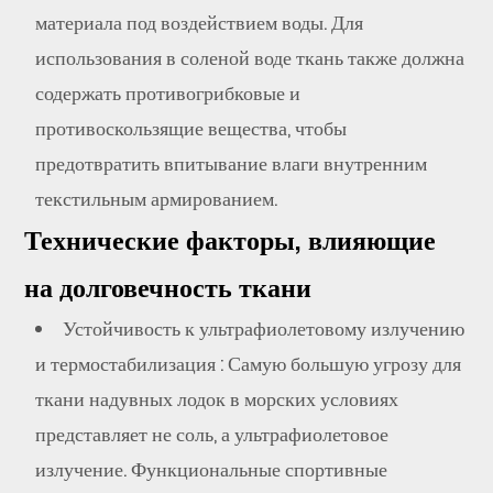
ткани
материала под воздействием воды. Для
для
использования в соленой воде ткань также должна
надувных
содержать противогрибковые и
лодок
противоскользящие вещества, чтобы
5
предотвратить впитывание влаги внутренним
Почему
текстильным армированием.
стоит
Технические факторы, влияющие
выбрать
компанию
на долговечность ткани
Zhejiang
Устойчивость к ультрафиолетовому излучению
MSD
и термостабилизация
: Самую большую угрозу для
Group
ткани надувных лодок в морских условиях
Share
Co.,
представляет не соль, а ультрафиолетовое
Ltd.?
излучение. Функциональные спортивные