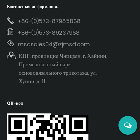
Контактная информация.
+86-(0)573-87985868
+86-(0)573-89237968
msdsales04@zjmsd.com
КНР, провинция Чжэцзян, г. Хайнин,
Промышленный парк
основовязального трикотажа, ул.
Хунци, д. 11
QR-код