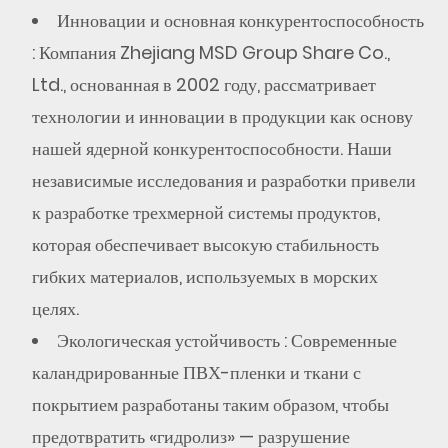
на
Инновации и основная конкурентоспособность
долговечность
: Компания Zhejiang MSD Group Share Co.,
ткани
Ltd., основанная в 2002 году, рассматривает
3
технологии и инновации в продукции как основу
Техническое
нашей ядерной конкурентоспособности. Наши
обслуживание
независимые исследования и разработки привели
для
к разработке трехмерной системы продуктов,
увеличения
которая обеспечивает высокую стабильность
срока
службы
гибких материалов, используемых в морских
целях.
4
Экологическая устойчивость
: Современные
Технические
каландрированные ПВХ-пленки и ткани с
характеристики:
покрытием разработаны таким образом, чтобы
Матрица
характеристик
предотвратить «гидролиз» — разрушение